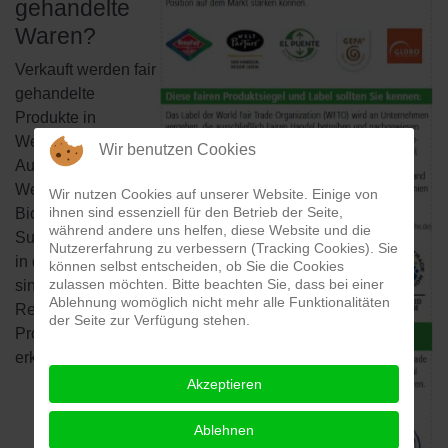
gehandelte
Waren?
Verkauft werden fair
gehandelte
Produkte in
Weltläden.
Wir benutzen Cookies
Außerhalb von
Weltläden (z.B. in
Wir nutzen Cookies auf unserer Website. Einige von
ihnen sind essenziell für den Betrieb der Seite,
Bioläden,
während andere uns helfen, diese Website und die
Supermärkten und
Nutzererfahrung zu verbessern (Tracking Cookies). Sie
in der Gastronomie)
können selbst entscheiden, ob Sie die Cookies
zulassen möchten. Bitte beachten Sie, dass bei einer
sind sie an einer
Ablehnung womöglich nicht mehr alle Funktionalitäten
Reihe von fairen
der Seite zur Verfügung stehen.
Produktsiegeln
erkennbar.
Akzeptieren
Ablehnen