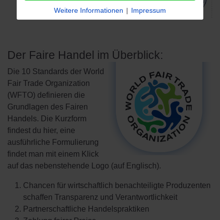
Weitere Informationen
|
Impressum
Der Faire Handel im Überblick:
Die 10 Standards der World
Fair Trade Organization
(WFTO) definieren die
Grundlagen des Fairen
Handels. Die Kurzform
findest du hier, eine
ausführliche Formulierung
findet man mit einem Klick
auf das nebenstehende Logo (auf Englisch).
Chancen für wirtschaftlich benachteiligte Produzenten
schaffen Transparenz und Verantwortlichkeit
Partnerschaftliche Handelspraktiken